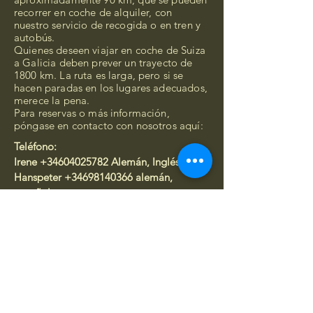
recorrer en coche de alquiler, con
nuestro servicio de recogida o en tren y
autobús.
Quienes deseen viajar en coche de Suiza
a Galicia deben prever un trayecto de
1800 km. La ruta es larga, pero si se
hacen paradas en los lugares adecuados,
merece la pena.
Para reservas o más información,
póngase en contacto con nosotros aquí:
Teléfono:
Irene
+34604025782
Alemán, Inglés
Hanspeter
+34698140366
alemán,
español
Francés, inglés
Correo electrónico:
casitasauria@gmail.com
brazo de Instagram
casita_cabeanca-_ourense/ Casitas Auria