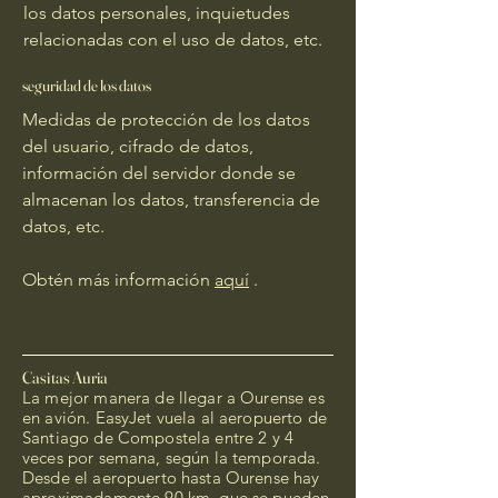
los datos personales, inquietudes
relacionadas con el uso de datos, etc.
seguridad de los datos
Medidas de protección de los datos
del usuario, cifrado de datos,
información del servidor donde se
almacenan los datos, transferencia de
datos, etc.
Obtén más información
aquí
.
Casitas Auria
La mejor manera de llegar a Ourense es
en avión. EasyJet vuela al aeropuerto de
Santiago de Compostela entre 2 y 4
veces por semana, según la temporada.
Desde el aeropuerto hasta Ourense hay
aproximadamente 90 km, que se pueden