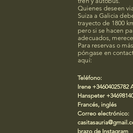
tren y autobús.
Quienes deseen via
Suiza a Galicia deb
trayecto de 1800 km.
pero si se hacen pa
adecuados, merece 
Para reservas o más
póngase en contact
aquí:
Teléfono:
Irene +34604025782 
Hanspeter +34698140
Francés, inglés
Correo electrónico:
casitasauria@gmail.
brazo de Instagram