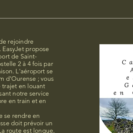
de rejoindre
. EasyJet propose
port de Saint-
elle 2 à 4 fois par
aison. L'aéroport se
km d'Ourense ; vous
 trajet en louant
isant notre service
re en train et en
e se rendre en
isse doit prévoir un
La route est longue,