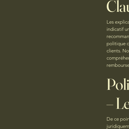
Cla
Les explic
indicatif 
recommanda
politique 
clients. N
compréhens
rembours
Pol
– L
De ce poin
juridiquem