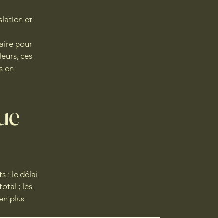
slation et
aire pour
leurs, ces
s en
que
 : le délai
tal ; les
en plus