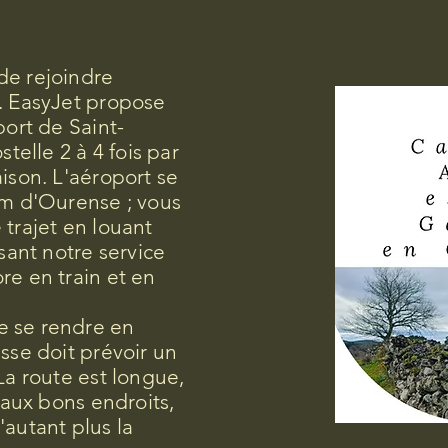
de rejoindre
. EasyJet propose
port de Saint-
elle 2 à 4 fois par
aison. L'aéroport se
km d'Ourense ; vous
 trajet en louant
isant notre service
re en train et en
e se rendre en
isse doit prévoir un
La route est longue,
e aux bons endroits,
'autant plus la