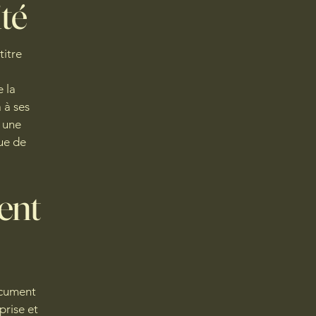
té
titre
 la
 à ses
 une
ue de
ent
ocument
prise et