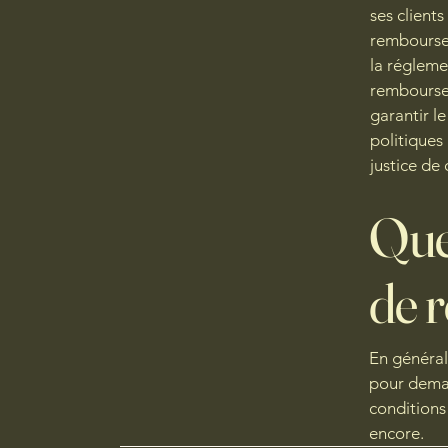
ses client
remboursem
la régleme
remboursem
garantir l
politiques
justice de 
Que 
de 
En général
pour deman
conditions
encore.