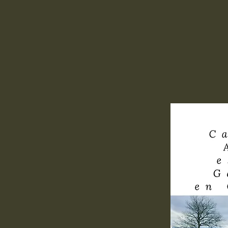
an am besten mit
 Flughagfen
tella wird von
reszeit 2-4mal die
 Vom Flughafen bis
. 90km die man
 Mietauto, mit
ce oder mit Zug
ach Galicien fahren