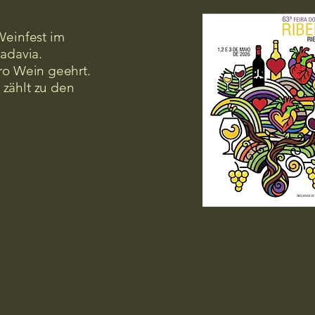
Weinfest im
badavia.
ro Wein geehrt.
zählt zu den