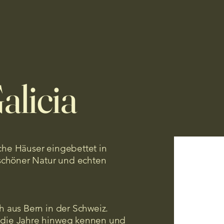
envido
Casitas
Preise und Leistungen
Aktivitäten
alicia
ische Häuser eingebettet in
schöner Natur und echten
h aus Bern in der Schweiz.
 die Jahre hinweg kennen und