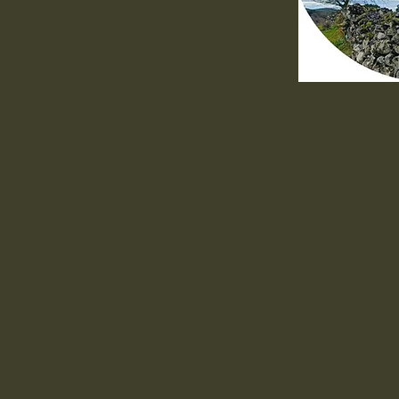
r Schweiz mit
e Strecke ist zwar
 an den richtigen
 lohnt es sich um so
oder mehr
et Euch hier:
Deutsch, Englisch
366 Deutsch, Spanisch,
h
com