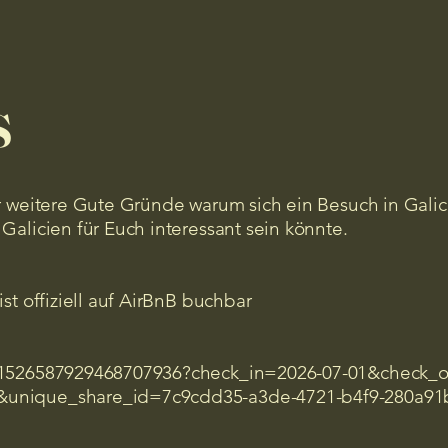
s
r weitere Gute Gründe warum sich ein Besuch in Galic
alicien für Euch interessant sein könnte.
st offiziell auf AirBnB buchbar
/1526587929468707936?check_in=2026-07-01&check_o
unique_share_id=7c9cdd35-a3de-4721-b4f9-280a91