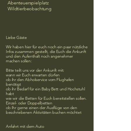
Abenteuerspielplatz
Wildtierbeobachtung
Liebe Gäste
Wir haben hier für euch noch ein paar nützliche
Infos zusammen gestellt, die Euch die Ankunft
und den Aufenthalt noch angenehmer
machen sollen:
Bitte teilt uns vor der Ankunft mit:
wann wir Euch erwarten dürfen
ob ihr den Abholservice vom Flughafen
benötigt
ob ihr Bedarf für ein Baby Bett und Hochstuhl
habt
wie wir die Betten für Euch bereitstellen sollen.
Einzel- oder Doppelbetten
ob Ihr gerne einen der Ausflüge von den
beschriebenen Aktivitäten buchen möchtet
Anfahrt mit dem Auto