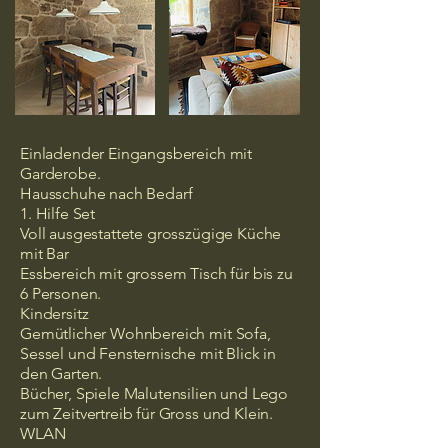
Einladender Eingangsbereich mit
Garderobe.
Hausschuhe nach Bedarf
1. Hilfe Set
Voll ausgestattete grosszügige Küche
mit Bar
Essbereich mit grossem Tisch für bis zu
6 Personen.
Kindersitz
Gemütlicher Wohnbereich mit Sofa,
Sessel und Fensternische mit Blick in
den Garten.
Bücher, Spiele Malutensilien und Lego
zum Zeitvertreib für Gross und Klein.
WLAN