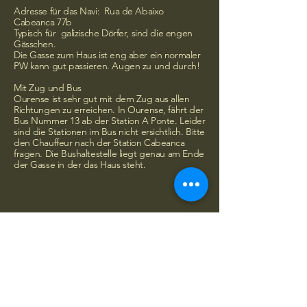
Adresse für das Navi: Rua de Abaixo
Cabeanca 77b
Typisch für galizische Dörfer, sind die engen
Gässchen.
Die Gasse zum Haus ist eng aber ein normaler
PW kann gut passieren. Augen zu und durch!
Mit Zug und Bus
Ourense ist sehr gut mit dem Zug aus allen
Richtungen zu erreichen. In Ourense, fährt der
Bus Nummer 13 ab der Station A Ponte. Leider
sind die Stationen im Bus nicht ersichtlich. Bitte
den Chauffeur nach der Station Cabeanca
fragen. Die Bushaltestelle liegt genau am Ende
der Gasse in der das Haus steht.
Casitas en Obras
Das Casita Cabeanca ist unser erstes
Haus welches wir anbieten. Es wird aber
nicht das einziges bleiben.