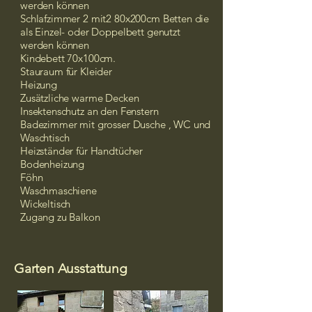
werden können
Schlafzimmer 2 mit2 80x200cm Betten die
als Einzel- oder Doppelbett genutzt
werden können
Kindebett 70x100cm.
Stauraum für Kleider
Heizung
Zusätzliche warme Decken
Insektenschutz an den Fenstern
Badezimmer mit grosser Dusche , WC und
Waschtisch
Heizständer für Handtücher
Bodenheizung
Föhn
Waschmaschiene
Wickeltisch
Zugang zu Balkon
Garten Ausstattung