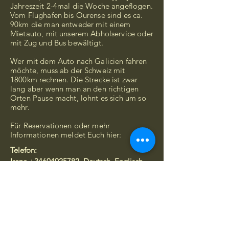
Jahreszeit 2-4mal die Woche angeflogen.
Vom Flughafen bis Ourense sind es ca.
90km die man entweder mit einem
Mietauto, mit unserem Abholservice oder
mit Zug und Bus bewältigt.
Wer mit dem Auto nach Galicien fahren
möchte, muss ab der Schweiz mit
1800km rechnen. Die Strecke ist zwar
lang aber wenn man an den richtigen
Orten Pause macht, lohnt es sich um so
mehr.
Für Reservationen oder mehr
Informationen meldet Euch hier:
Telefon:
​Irene
+34604025782
Deutsch, Englisch
Hanspeter
+34698140366
Deutsch,
Spanisch,
Französisch, Englisch
Email:
casitasauria@gmail.com