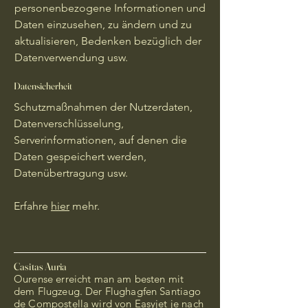
personenbezogene Informationen und
Daten einzusehen, zu ändern und zu
aktualisieren, Bedenken bezüglich der
Datenverwendung usw.
Datensicherheit
Schutzmaßnahmen der Nutzerdaten,
Datenverschlüsselung,
Serverinformationen, auf denen die
Daten gespeichert werden,
Datenübertragung usw.
Erfahre
hier
mehr.
Casitas Auria
Ourense erreicht man am besten mit
dem Flugzeug. Der Flughagfen Santiago
de Compostella wird von Easyjet je nach