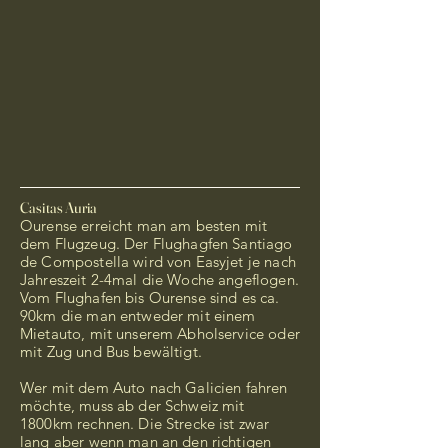
Casitas Auria
Ourense erreicht man am besten mit
dem Flugzeug. Der Flughagfen Santiago
de Compostella wird von Easyjet je nach
Jahreszeit 2-4mal die Woche angeflogen.
Vom Flughafen bis Ourense sind es ca.
90km die man entweder mit einem
Mietauto, mit unserem Abholservice oder
mit Zug und Bus bewältigt.
Wer mit dem Auto nach Galicien fahren
möchte, muss ab der Schweiz mit
1800km rechnen. Die Strecke ist zwar
lang aber wenn man an den richtigen