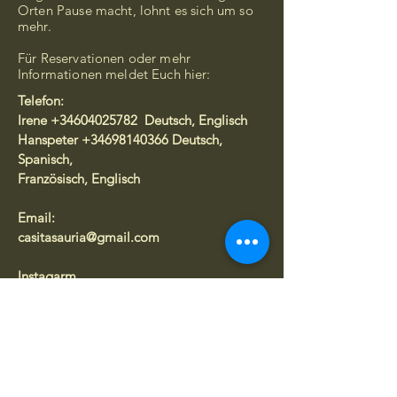
Orten Pause macht, lohnt es sich um so
mehr.
Für Reservationen oder mehr
Informationen meldet Euch hier:
Telefon:
​Irene
+34604025782
Deutsch, Englisch
Hanspeter
+34698140366
Deutsch,
Spanisch,
Französisch, Englisch
Email:
casitasauria@gmail.com
Instagarm
casita_cabeanca-_ourense/ Casitas Auria
Standort